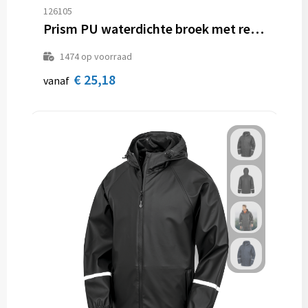
Sporttassen
Hoofdbescherming
126105
Prism PU waterdichte broek met reflecterende strips
Strandtassen
Gehoorbescherming
1474
op voorraad
Tablettassen
Ademhalingsbescherming
€ 25,18
vanaf
Toilettassen
Valbeveiliging
Waterbestendige tassen
Reistassensets
Goodiebags