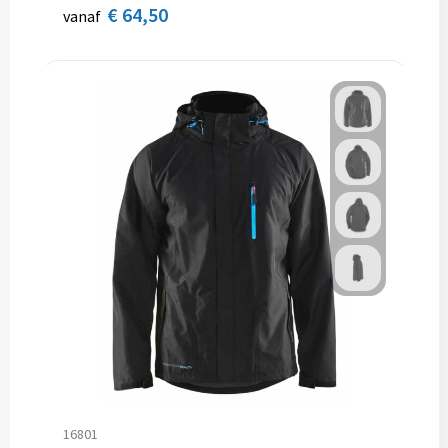
€ 64,50
vanaf
16801