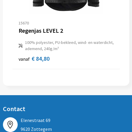
15670
Regenjas LEVEL 2
100% polyester, PU-bekleed, wind- en waterdicht,
ademend, 240g/m²
€ 84,80
vanaf
Contact
Elenestraat 69
9620 Zottegem