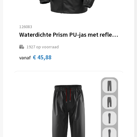
126083
Waterdichte Prism PU-jas met reflecterende banden.
1927
op voorraad
€ 45,88
vanaf