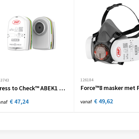
126184
43743
Press to Check™ ABEK1 P3 filters / 2 stuks
€ 49,62
€ 47,24
vanaf
anaf