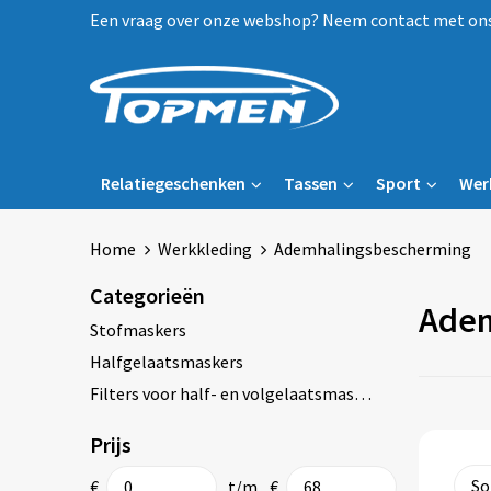
Een vraag over onze webshop? Neem contact met ons 
Relatiegeschenken
Tassen
Sport
Wer
Home
Werkkleding
Ademhalingsbescherming
Categorieën
Adem
Stofmaskers
Halfgelaatsmaskers
Filters voor half- en volgelaatsmaskers
Prijs
€
t/m
€