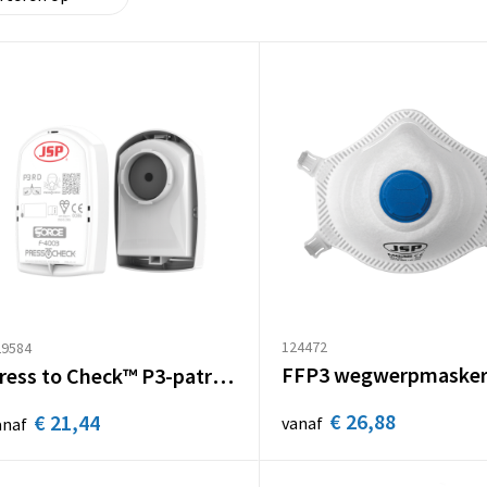
124472
29584
Press to Check™ P3-patronen / 2 stucks
€ 26,88
€ 21,44
vanaf
anaf