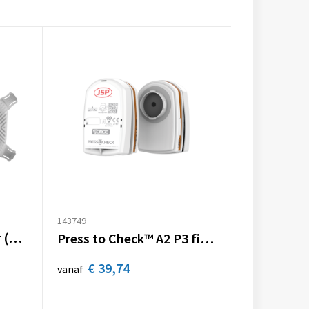
143749
FFP3 wegwerpmasker (M632) - Verpakking van 10 stuks
Press to Check™ A2 P3 filters / 2 stuks
€ 39,74
vanaf