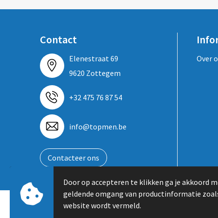
Contact
Info
Elenestraat 69
Over 
9620 Zottegem
+32 475 76 87 54
info@topmen.be
Contacteer ons
Door op accepteren te klikken ga je akkoord m
geldende omgang van productinformatie zoal
website wordt vermeld.
© Copyright Topmen BVBA 2024