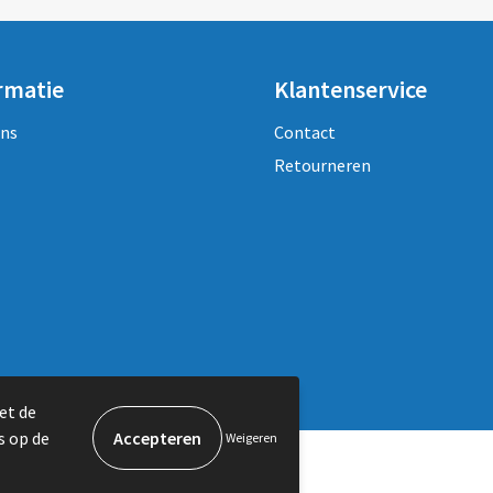
rmatie
Klantenservice
ons
Contact
Retourneren
et de
s op de
Weigeren