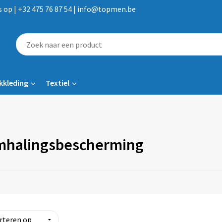
op | +32 475 76 87 54 | info@topmen.be
kkleding
Textiel
halingsbescherming