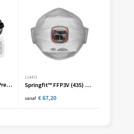
124471
Force™8 masker met Press To Check™ P3-filters
Springfit™ FFP3V (435) 3-laags wegwerpmasker met Typhoon ventiel
€ 67,20
vanaf