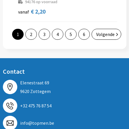
94176
op voorraad
€ 2,20
vanaf
1
2
3
4
5
6
Volgende
Contact
Elenestraat 69
9620 Zottegem
+32 475 76 87 54
info@topmen.be