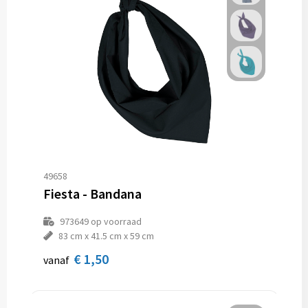
49658
Fiesta - Bandana
973649
op voorraad
83 cm x 41.5 cm x 59 cm
€ 1,50
vanaf