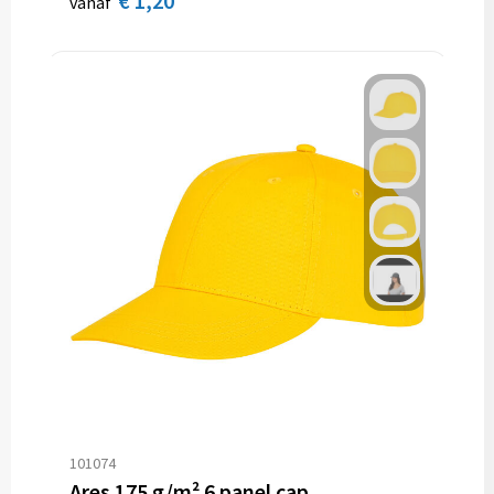
€ 1,20
vanaf
101074
Ares 175 g/m² 6 panel cap