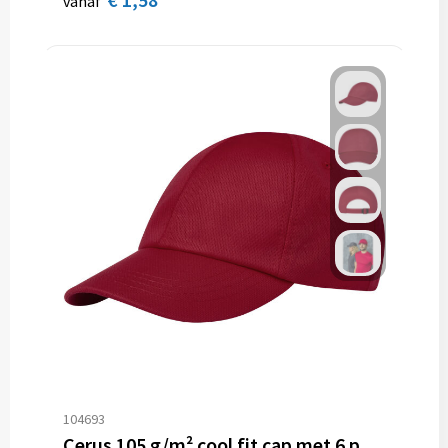
vanaf
104693
Cerus 105 g/m² cool fit cap met 6 panelen