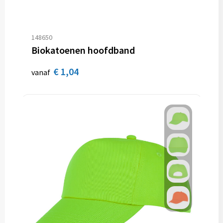
Sporttassen
Hoofdbescherming
Strandtassen
Gehoorbescherming
148650
Biokatoenen hoofdband
Tablettassen
Ademhalingsbescherming
€ 1,04
vanaf
Toilettassen
Valbeveiliging
Waterbestendige tassen
Reistassensets
Goodiebags