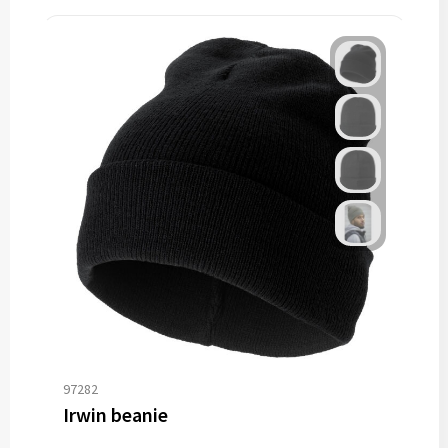
97282
Irwin beanie