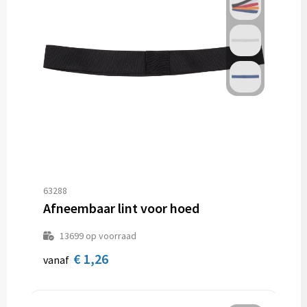
63288
Afneembaar lint voor hoed
13699
op voorraad
€ 1,26
vanaf