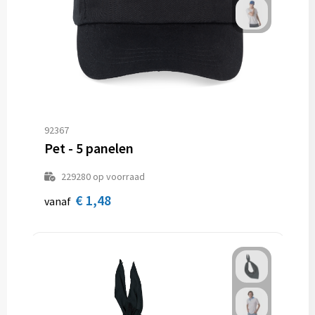
92367
Pet - 5 panelen
229280
op voorraad
€ 1,48
vanaf