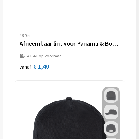
49766
Afneembaar lint voor Panama & Boater hoeden
43641
op voorraad
€ 1,40
vanaf