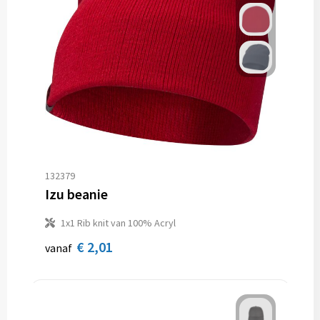
132379
Izu beanie
1x1 Rib knit van 100% Acryl
€ 2,01
vanaf