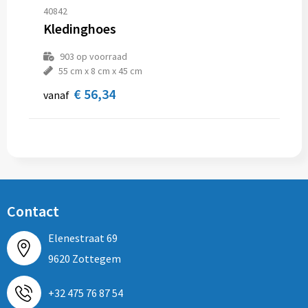
Sporttassen
Hoofdbescherming
40842
Kledinghoes
Strandtassen
Gehoorbescherming
903
op voorraad
Tablettassen
Ademhalingsbescherming
55 cm x 8 cm x 45 cm
€ 56,34
vanaf
Toilettassen
Valbeveiliging
Waterbestendige tassen
Reistassensets
Goodiebags
Contact
Elenestraat 69
9620 Zottegem
+32 475 76 87 54