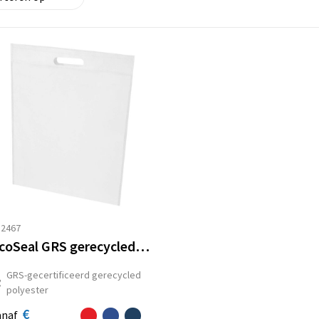
32467
EcoSeal GRS gerecyclede non woven draagtas 5 l
GRS-gecertificeerd gerecycled
polyester
€
anaf