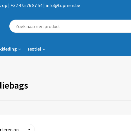
op | +32 475 76 87 54 | info@topmen.be
kkleding
Textiel
iebags