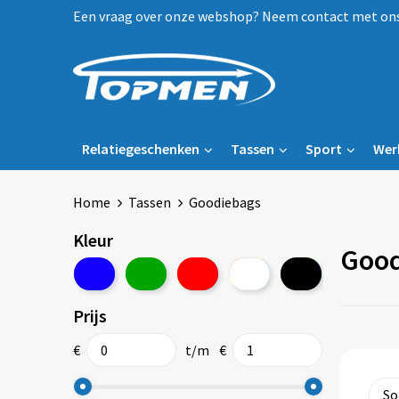
Een vraag over onze webshop? Neem contact met ons 
Relatiegeschenken
Tassen
Sport
Wer
Home
Tassen
Goodiebags
Kleur
Good
Prijs
€
t/m
€