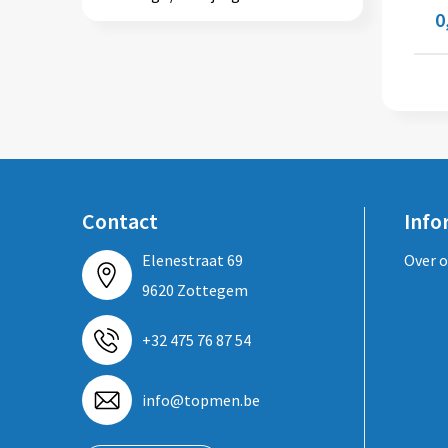
0
Contact
Info
Elenestraat 69
Over 
9620 Zottegem
+32 475 76 87 54
info@topmen.be