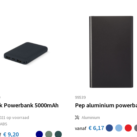
9
99539
k Powerbank 5000mAh
021
op voorraad
Aluminium
-ABS
€ 6,17
vanaf
€ 9,20
f