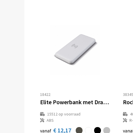
18422
3834
Elite Powerbank met Draadloze Oplader 8000mAh
Roc
15512
op voorraad
4
ABS
R
€ 12,17
vanaf
vana