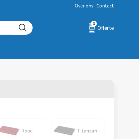
Over ons
Contact
0
Offerte
Rood
Titanium