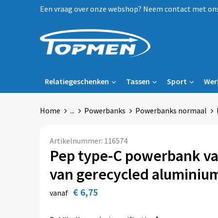
Een vraag over onze webshop? Neem contact met ons 
Relatiegeschenken
Tassen
Sport
Wer
Home
...
Powerbanks
Powerbanks normaal
Artikelnummer:
116574
Pep type-C powerbank v
van gerecycled aluminiu
€ 6,75
vanaf