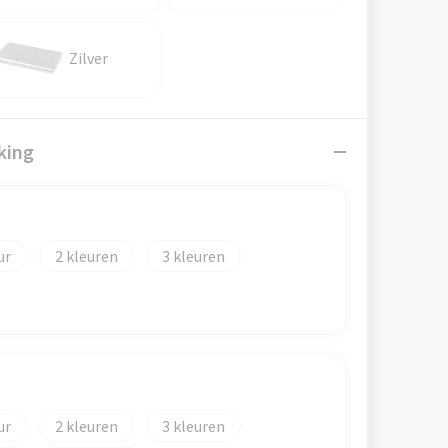
Zilver
king
2
3
2
3