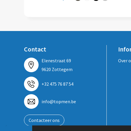
Contact
Info
Elenestraat 69
Over 
9620 Zottegem
+32 475 76 87 54
info@topmen.be
Contacteer ons