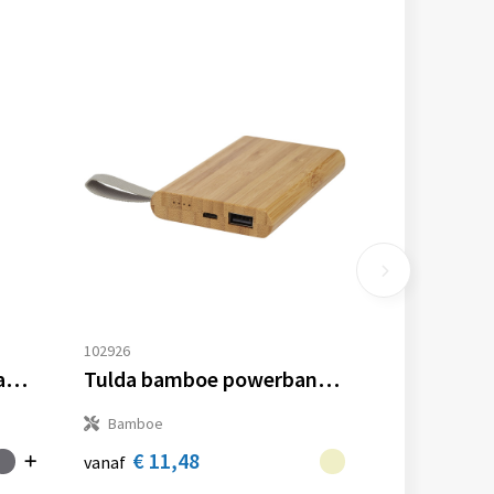
102926
Pep aluminium powerbank 4000 mAh
Tulda bamboe powerbank 5000 mAh
Bamboe
€ 11,48
vanaf