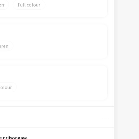
en
Full colour
eren
colour
e prijsopgave.