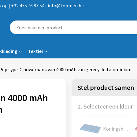
op | +32 475 76 87 54 | info@topmen.be
kkleding
Textiel
Pep type-C powerbank van 4000 mAh van gerecycled aluminium
Stel product samen
an 4000 mAh
1. Selecteer een kleur
m
Koningsblauw