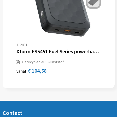
112431
Xtorm FS5451 Fuel Series powerbank 45.000 mAh 67 W
Gerecycled ABS-kunststof
€ 104,58
vanaf
Contact