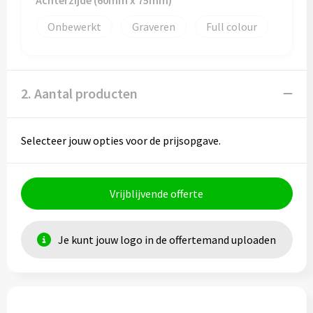
Achterzijde (60mm x 75mm)
Sporttassen
Hoofdbescherming
Onbewerkt
Graveren
Full colour
Strandtassen
Gehoorbescherming
Tablettassen
Ademhalingsbescherming
2. Aantal producten
Toilettassen
Valbeveiliging
Waterbestendige tassen
Selecteer jouw opties voor de prijsopgave.
Reistassensets
Vrijblijvende offerte
Goodiebags
Je kunt jouw logo in de offertemand uploaden