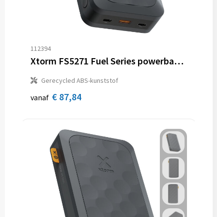
112394
Xtorm FS5271 Fuel Series powerbank 27.000 mAh 67 W
Gerecycled ABS-kunststof
€ 87,84
vanaf