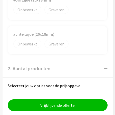
voorzijde (20x18mm)
Sporttassen
Hoofdbescherming
Onbewerkt
Graveren
Strandtassen
Gehoorbescherming
Tablettassen
Ademhalingsbescherming
achterzijde (20x18mm)
Toilettassen
Valbeveiliging
Onbewerkt
Graveren
Waterbestendige tassen
Reistassensets
2. Aantal producten
Goodiebags
Selecteer jouw opties voor de prijsopgave.
Vrijblijvende offerte