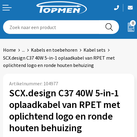
0
Aanstekers
Accessoires voor tassen
Armwarmers
Been- en voetbescherming
Badtextiel en Douche
Home
...
Kabels en toebehoren
Kabel sets
Bidons en Sportflessen
Autotassen
Bodywarmers
Bodywarmers
Blazers
SCX.design C37 40W 5-in-1 oplaadkabel van RPET met
oplichtend logo en ronde houten behuizing
Elektronica, Gadgets en USB
Boodschappentassen
Broeken
Broeken en Rokken
Bodywarmers
Feestartikelen
Bowlingtassen
Gilets
Caps, Hoeden en Mutsen
Broeken en Rokken
Artikelnummer:
104977
SCX.design C37 40W 5-in-1
Fitness
Crossbody tassen
Handschoenen en Sjaals
Gereedschap
Caps, Hoeden en Mutsen
oplaadkabel van RPET met
Huis, Tuin en Keuken
Documententassen
Jassen
Gilets
Dekens, Fleecedekens en Kussens
oplichtend logo en ronde
houten behuizing
Kantoor en Zakelijk
Draagtassen
Kleding sets
Handschoenen en Sjaals
Gezichtsmaskers en mondkapjes