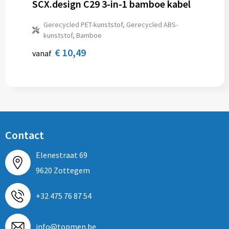
SCX.design C29 3-in-1 bamboe kabel
Gerecycled PET-kunststof, Gerecycled ABS-
kunststof, Bamboe
€ 10,49
vanaf
Contact
Elenestraat 69
9620 Zottegem
+32 475 76 87 54
info@topmen.be