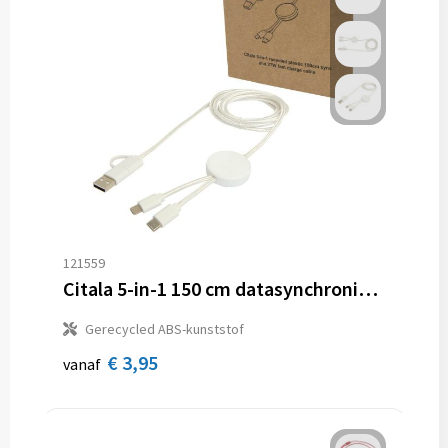
121559
Citala 5-in-1 150 cm datasynchronisatie- en 27 W snellaadkabel van gerecycled plastic
Gerecycled ABS-kunststof
€ 3,95
vanaf