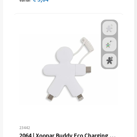
23442
2064 | Xoopar Buddy Eco Charging Cable