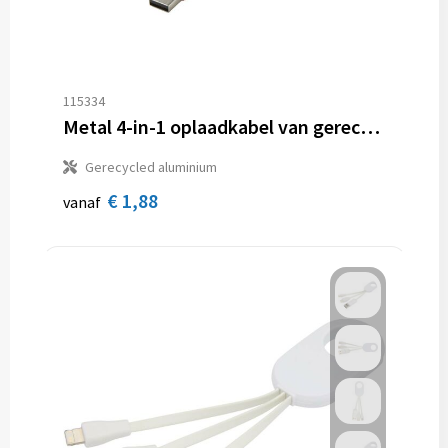
Sporttassen
Hoofdbescherming
Strandtassen
Gehoorbescherming
Tablettassen
Ademhalingsbescherming
115334
Metal 4-in-1 oplaadkabel van gerecycled aluminium met sleutelhanger
Toilettassen
Valbeveiliging
Gerecycled aluminium
€ 1,88
Waterbestendige tassen
vanaf
Reistassensets
Goodiebags