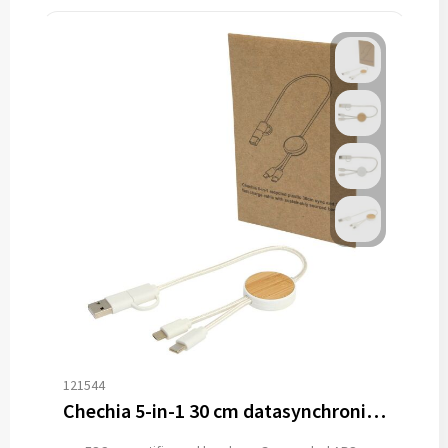
121544
Chechia 5-in-1 30 cm datasynchronisatie- en 27 W snellaadkabel van gerecycled plastic met bamboe details