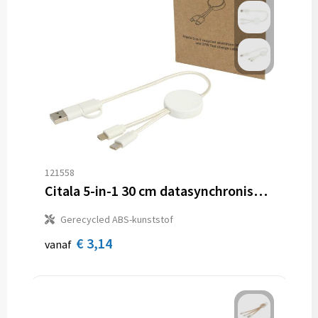
121558
Citala 5-in-1 30 cm datasynchronisatie- en 27 W snellaadkabel van gerecycled plastic
Gerecycled ABS-kunststof
€ 3,14
vanaf