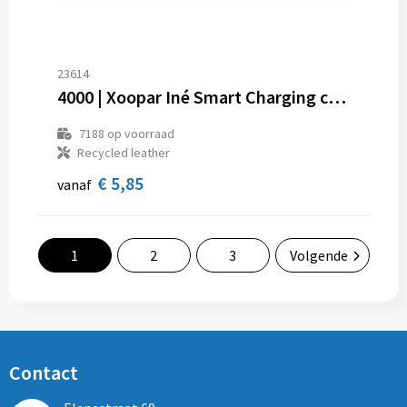
23614
4000 | Xoopar Iné Smart Charging cable with NFC
7188
op voorraad
Recycled leather
€ 5,85
vanaf
1
2
3
Volgende
Contact