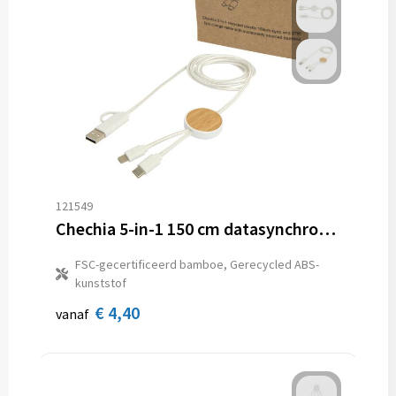
121549
Chechia 5-in-1 150 cm datasynchronisatie- en 27 W snellaadkabel van gerecycled plastic met bamboe details
FSC-gecertificeerd bamboe, Gerecycled ABS-
kunststof
€ 4,40
vanaf