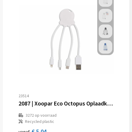
23514
2087 | Xoopar Eco Octopus Oplaadkabel
3272
op voorraad
Recycled plastic
€ 5,04
vanaf