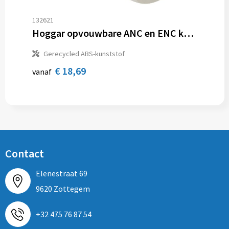
132621
Hoggar opvouwbare ANC en ENC koptelefoon van gerecycled plastic
Gerecycled ABS-kunststof
€ 18,69
vanaf
Contact
Elenestraat 69
9620 Zottegem
+32 475 76 87 54