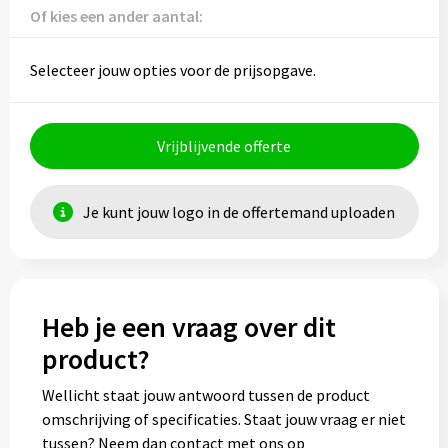
Sporttassen
Hoofdbescherming
Of kies een ander aantal:
Strandtassen
Gehoorbescherming
Selecteer jouw opties voor de prijsopgave.
Tablettassen
Ademhalingsbescherming
Vrijblijvende offerte
Toilettassen
Valbeveiliging
Waterbestendige tassen
Je kunt jouw logo in de offertemand uploaden
Reistassensets
Goodiebags
Heb je een vraag over dit
product?
Wellicht staat jouw antwoord tussen de product
omschrijving of specificaties. Staat jouw vraag er niet
tussen? Neem dan contact met ons op