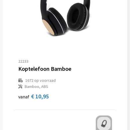
22233
Koptelefoon Bamboe
1672
op voorraad
Bamboo, ABS
€ 10,95
vanaf