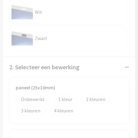
Sporttassen
Hoofdbescherming
Wit
Strandtassen
Gehoorbescherming
Tablettassen
Ademhalingsbescherming
Zwart
Toilettassen
Valbeveiliging
Waterbestendige tassen
2. Selecteer een bewerking
Reistassensets
paneel (25x10mm)
Goodiebags
Onbewerkt
1
2
3
4