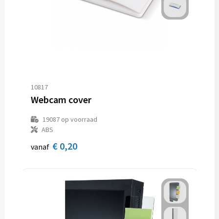
10817
Webcam cover
19087
op voorraad
ABS
€ 0,20
vanaf