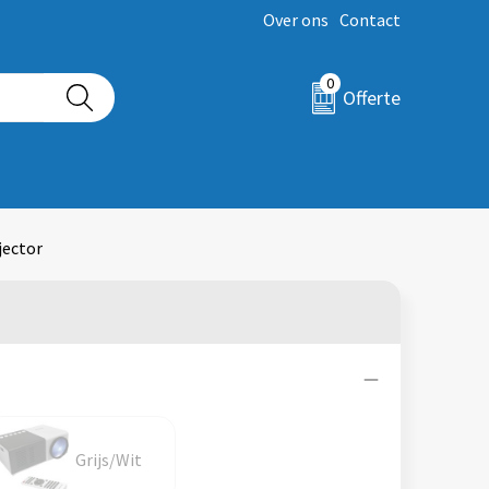
Over ons
Contact
0
Offerte
jector
Grijs/Wit