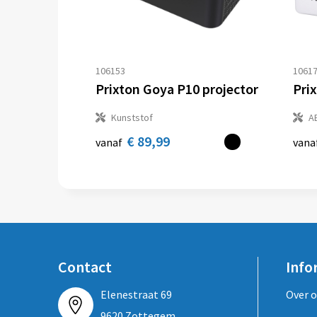
106153
1061
Prixton Goya P10 projector
Pri
Kunststof
A
€ 89,99
vanaf
vana
Contact
Info
Elenestraat 69
Over 
9620 Zottegem