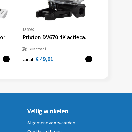
136092
tor
Prixton DV670 4K actiecamera met dubbel scherm
Kunststof
€ 49,01
vanaf
Veilig winkelen
Algemene voorwaarden
Cookieverklaring