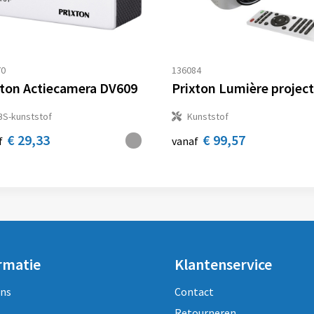
70
136084
xton Actiecamera DV609
Prixton Lumière projec
BS-kunststof
Kunststof
€ 29,33
€ 99,57
f
vanaf
rmatie
Klantenservice
ons
Contact
Retourneren