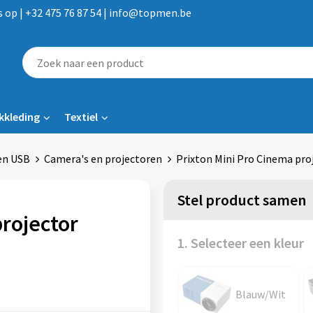
op | +32 475 76 87 54 | info@topmen.be
kkleding
Textiel
en USB
Camera's en projectoren
Prixton Mini Pro Cinema pro
Stel product samen
projector
1. Selecteer een kleur
Blauw/Wit