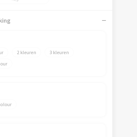
king
2
3
lour
colour