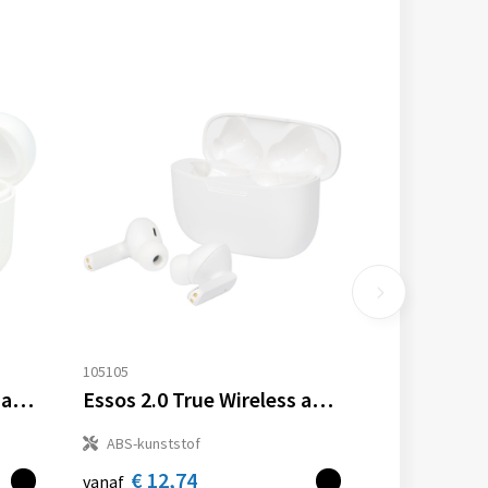
105105
Braavos 2 True Wireless auto pair oordopjes
Essos 2.0 True Wireless automatisch koppelende oordopjes met houder
ABS-kunststof
€ 12,74
vanaf