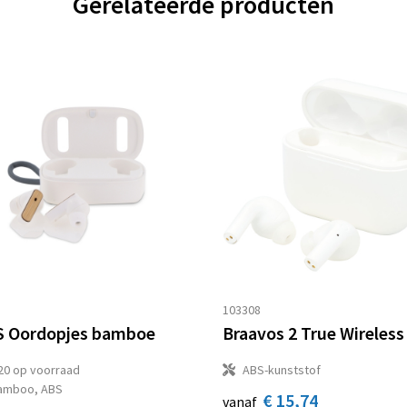
Gerelateerde producten
8
103308
 Oordopjes bamboe
20
op voorraad
ABS-kunststof
amboo, ABS
€ 15,74
vanaf