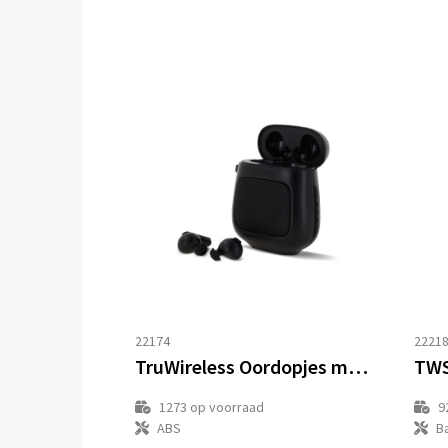
22174
2221
TruWireless Oordopjes met Speaker 3W
TWS
1273
op voorraad
9
ABS
B