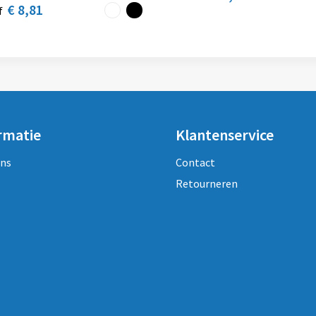
€ 8,81
f
rmatie
Klantenservice
ons
Contact
Retourneren