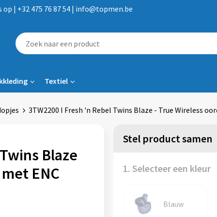
op | +32 475 76 87 54 | info@topmen.be
kkleding
Textiel
dopjes
3TW2200 I Fresh 'n Rebel Twins Blaze - True Wireless o
Stel product samen
 Twins Blaze
1. Selecteer een kleur
s met ENC
Blauw