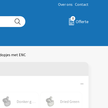
Over ons
Contact
0
Offerte
ordopjes met ENC
Donker gun metal
Dried Green