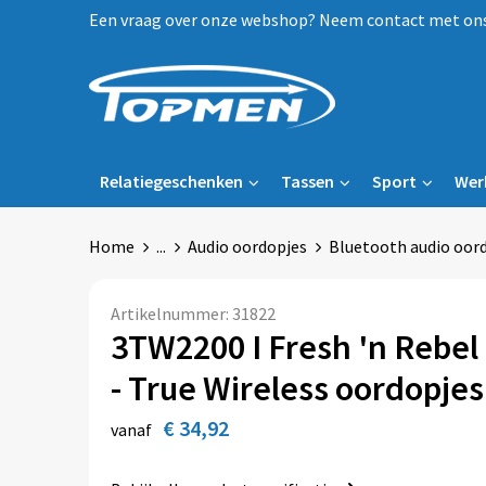
Een vraag over onze webshop? Neem contact met ons 
Relatiegeschenken
Tassen
Sport
Wer
Home
...
Audio oordopjes
Bluetooth audio oor
Artikelnummer:
31822
3TW2200 I Fresh 'n Rebel
- True Wireless oordopje
€ 34,92
vanaf