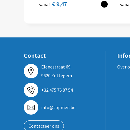
€ 9,47
vanaf
vana
Contact
Info
Elenestraat 69
Over 
9620 Zottegem
+32 475 76 87 54
info@topmen.be
Contacteer ons