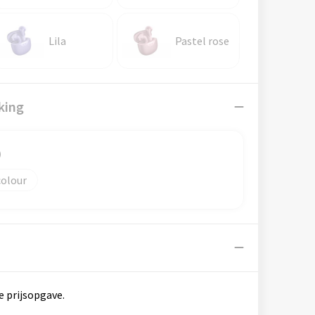
Lila
Pastel rose
king
)
colour
e prijsopgave.