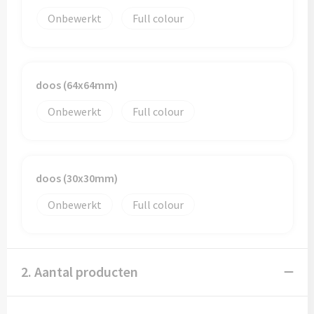
Sporttassen
Hoofdbescherming
Onbewerkt
Full colour
Strandtassen
Gehoorbescherming
Tablettassen
Ademhalingsbescherming
doos (64x64mm)
Toilettassen
Valbeveiliging
Onbewerkt
Full colour
Waterbestendige tassen
Reistassensets
doos (30x30mm)
Onbewerkt
Full colour
Goodiebags
2. Aantal producten