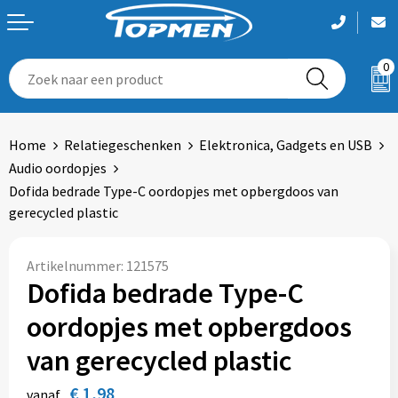
0
Aanstekers
Accessoires voor tassen
Armwarmers
Been- en voetbescherming
Badtextiel en Douche
Home
Relatiegeschenken
Elektronica, Gadgets en USB
Bidons en Sportflessen
Autotassen
Bodywarmers
Bodywarmers
Blazers
Audio oordopjes
Dofida bedrade Type-C oordopjes met opbergdoos van
Elektronica, Gadgets en USB
Boodschappentassen
Broeken
Broeken en Rokken
Bodywarmers
gerecycled plastic
Feestartikelen
Bowlingtassen
Gilets
Caps, Hoeden en Mutsen
Broeken en Rokken
Artikelnummer:
121575
Fitness
Crossbody tassen
Handschoenen en Sjaals
Gereedschap
Caps, Hoeden en Mutsen
Dofida bedrade Type-C
oordopjes met opbergdoos
Huis, Tuin en Keuken
Documententassen
Jassen
Gilets
Dekens, Fleecedekens en Kussens
van gerecycled plastic
Kantoor en Zakelijk
Draagtassen
Kleding sets
Handschoenen en Sjaals
Gezichtsmaskers en mondkapjes
€ 1,98
vanaf