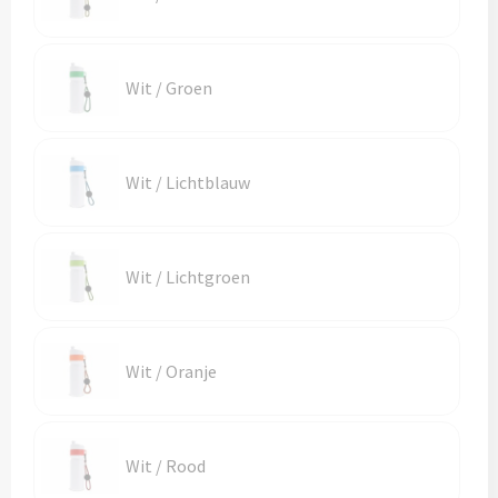
Sporttassen
Hoofdbescherming
Strandtassen
Gehoorbescherming
Wit / Groen
Tablettassen
Ademhalingsbescherming
Toilettassen
Valbeveiliging
Wit / Lichtblauw
Waterbestendige tassen
Reistassensets
Wit / Lichtgroen
Goodiebags
Wit / Oranje
Wit / Rood