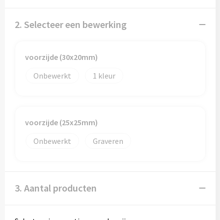
Sporttassen
Hoofdbescherming
2. Selecteer een bewerking
Strandtassen
Gehoorbescherming
Tablettassen
Ademhalingsbescherming
voorzijde (30x20mm)
Toilettassen
Valbeveiliging
Onbewerkt
1
Waterbestendige tassen
Reistassensets
voorzijde (25x25mm)
Onbewerkt
Graveren
Goodiebags
3. Aantal producten