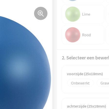
Lime
Rood
2. Selecteer een bewer
voorzijde (25x18mm)
Onbewerkt
Grav
achterzijde (25x18mm)