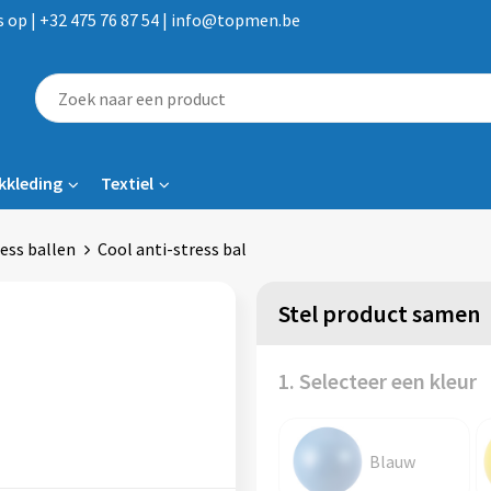
op | +32 475 76 87 54 | info@topmen.be
kkleding
Textiel
ess ballen
Cool anti-stress bal
Stel product samen
1. Selecteer een kleur
Blauw