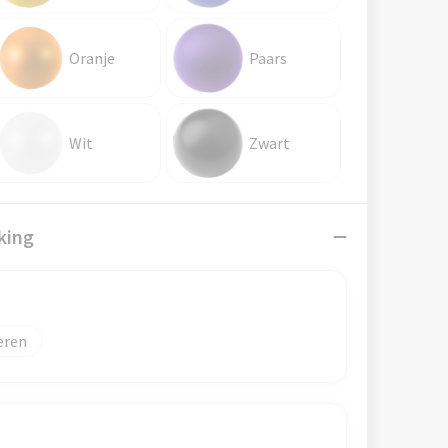
Oranje
Paars
Wit
Zwart
king
eren