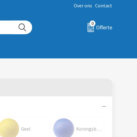
Over ons
Contact
0
Offerte
Geel
Koningsblauw