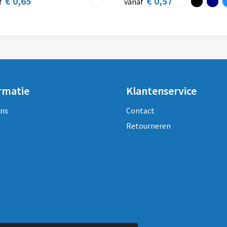
€ 0,65
€ 0,57
f
vanaf
rmatie
Klantenservice
ons
Contact
Retourneren