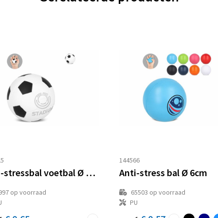
25
144566
Anti-stressbal voetbal Ø 6cm
Anti-stress bal Ø 6cm
997
op voorraad
65503
op voorraad
U
PU