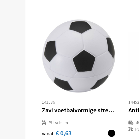
141586
1445
Zavi voetbalvormige stressverlichter
PU-schuim
4
P
€ 0,63
vanaf