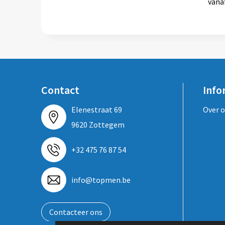
vana
Contact
Info
Elenestraat 69
Over 
9620 Zottegem
+32 475 76 87 54
info@topmen.be
Contacteer ons