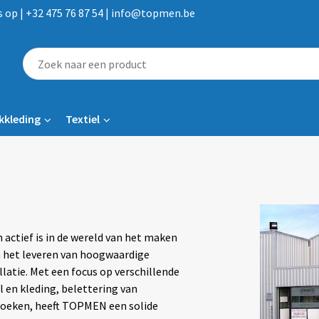
op | +32 475 76 87 54 | info@topmen.be
kkleding
Textiel
 actief is in de wereld van het maken
in het leveren van hoogwaardige
latie. Met een focus op verschillende
 en kleding, belettering van
doeken, heeft TOPMEN een solide