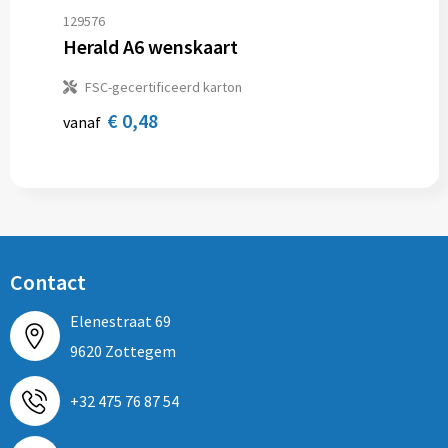
129576
Herald A6 wenskaart
FSC-gecertificeerd karton
€ 0,48
vanaf
Contact
Elenestraat 69
9620 Zottegem
+32 475 76 87 54