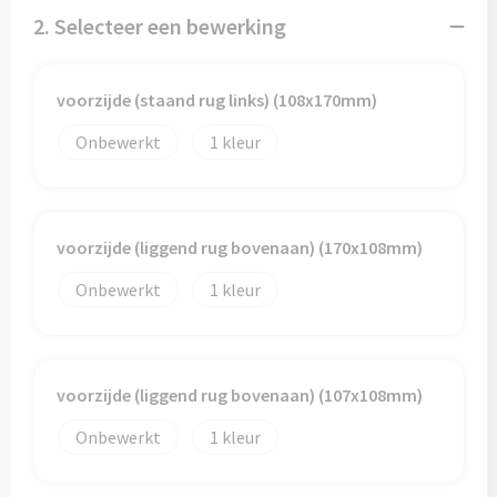
Sporttassen
Hoofdbescherming
2. Selecteer een bewerking
Strandtassen
Gehoorbescherming
voorzijde (staand rug links) (108x170mm)
Tablettassen
Ademhalingsbescherming
Onbewerkt
1
Toilettassen
Valbeveiliging
Waterbestendige tassen
voorzijde (liggend rug bovenaan) (170x108mm)
Reistassensets
Onbewerkt
1
Goodiebags
voorzijde (liggend rug bovenaan) (107x108mm)
Onbewerkt
1