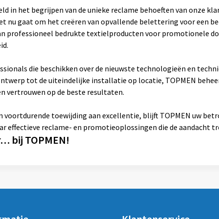
ld in het begrijpen van de unieke reclame behoeften van onze kla
et nu gaat om het creëren van opvallende belettering voor een be
n professioneel bedrukte textielproducten voor promotionele d
id.
sionals die beschikken over de nieuwste technologieën en techni
ntwerp tot de uiteindelijke installatie op locatie, TOPMEN beheer
 vertrouwen op de beste resultaten.
en voortdurende toewijding aan excellentie, blijft TOPMEN uw bet
 naar effectieve reclame- en promotieoplossingen die de aandacht t
r… bij TOPMEN!
rmatie
Klantenservice