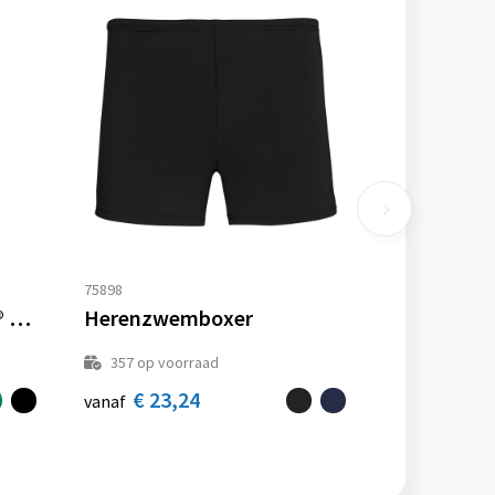
75898
Moleskine 100% VEGEA® Boa notitieboek met zachte kaft - gelijnd L
Herenzwemboxer
357
op voorraad
€ 23,24
vanaf