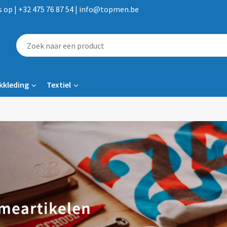
op | +32 475 76 87 54 | info@topmen.be
kkleding
Textiel