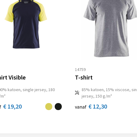
8
14759
irt Visible
T-shirt
00% katoen, single jersey, 180
85% katoen, 15% viscose, sin
/m²
jersey, 150 g/m²
€ 19,20
€ 12,30
f
vanaf