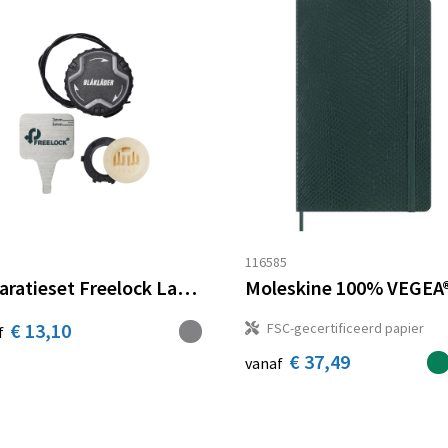
5
116585
Reparatieset Freelock Lage Veiligheidsschoenen
€ 13,10
FSC-gecertificeerd papier
f
€ 37,49
vanaf