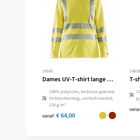
14565
1463
Dames UV-T-shirt lange mouwen High Vis
T-sh
100% polyester, birdseye gebreid,
1
UV-bescherming, vochtafvoerend,
g
130 g/m²
vana
€ 64,00
vanaf