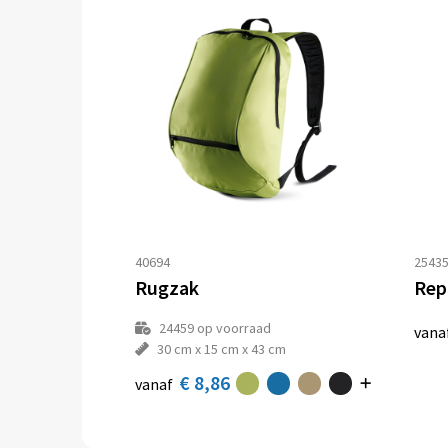
40694
2543
Rugzak
24459
op voorraad
vana
30 cm x 15 cm x 43 cm
€ 8,86
vanaf